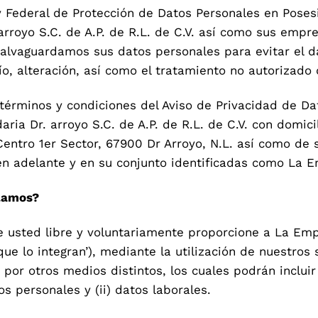
Federal de Protección de Datos Personales en Posesio
 arroyo S.C. de A.P. de R.L. de C.V. así como sus empr
alvaguardamos sus datos personales para evitar el dan
ío, alteración, así como el tratamiento no autorizad
términos y condiciones del Aviso de Privacidad de Da
aria Dr. arroyo S.C. de A.P. de R.L. de C.V. con domici
 Centro 1er Sector, 67900 Dr Arroyo, N.L. así como d
 (en adelante y en su conjunto identificadas como La 
ilamos?
 usted libre y voluntariamente proporcione a La Empr
e lo integran’), mediante la utilización de nuestros s
y/o por otros medios distintos, los cuales podrán incl
tos personales y (ii) datos laborales.