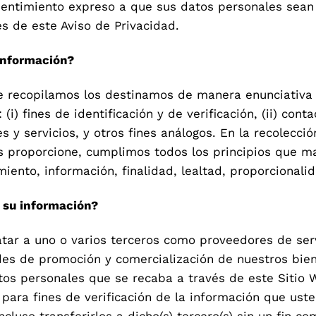
sentimiento expreso a que sus datos personales sean
es de este Aviso de Privacidad.
información?
e recopilamos los destinamos de manera enunciativa 
(i) fines de identificación y de verificación, (ii) contac
s y servicios, y otros fines análogos. En la recolecci
 proporcione, cumplimos todos los principios que marc
imiento, información, finalidad, lealtad, proporcional
su información?
tar a uno o varios terceros como proveedores de ser
des de promoción y comercialización de nuestros bien
tos personales que se recaba a través de este Sitio 
 para fines de verificación de la información que ust
cluso transferirlos a dicho(s) tercero(s) sin un fin co