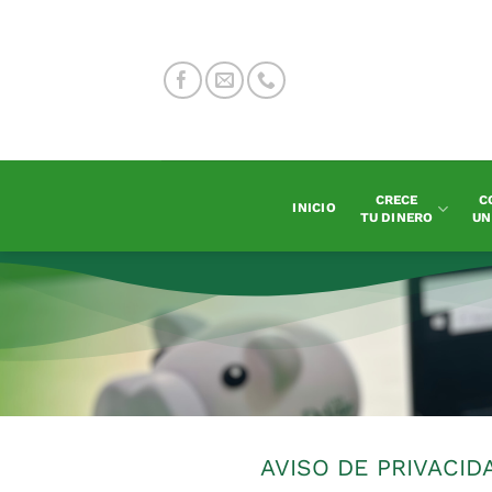
Saltar
al
contenido
CRECE
C
INICIO
TU DINERO
UN
AVISO DE PRIVACID