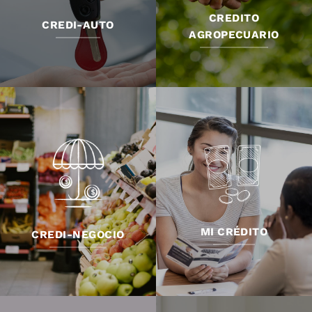
CREDITO
CREDI-AUTO
AGROPECUARIO
MI CRÉDITO
CREDI-NEGOCIO